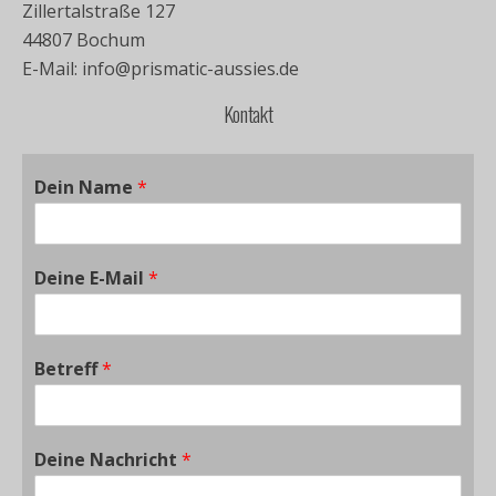
Zillertalstraße 127
44807 Bochum
E-Mail: info@prismatic-aussies.de
Kontakt
Dein Name
*
Deine E-Mail
*
Betreff
*
Deine Nachricht
*